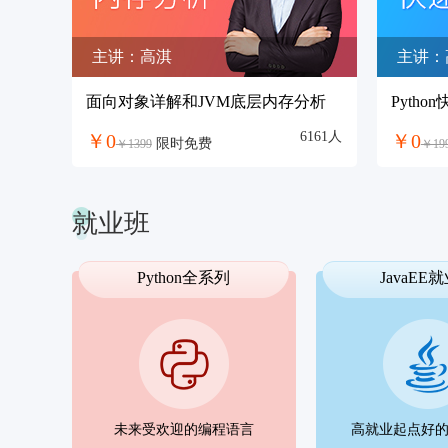
初级
中级
高级（待上线）
主讲：高淇
主讲：
面向对象详解和JVM底层内存分析
Pytho
6161人
￥0
￥0
限时免费
￥1399
￥19
就业班
Python全系列
JavaEE
未来受欢迎的编程语言
高就业起点好