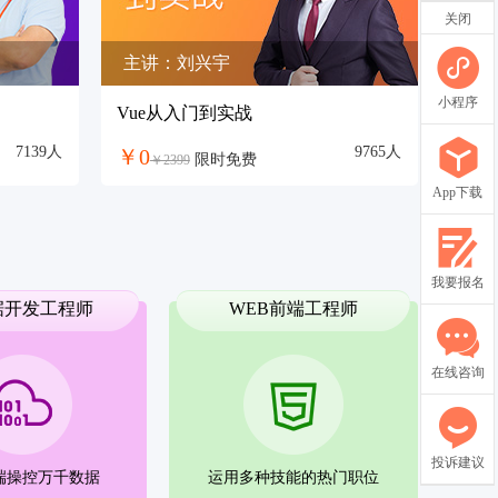
关闭
主讲：刘兴宇
小程序
Vue从入门到实战
7139人
9765人
￥0
限时免费
￥2399
App下载
我要报名
据开发工程师
WEB前端工程师
在线咨询
投诉建议
端操控万千数据
运用多种技能的热门职位