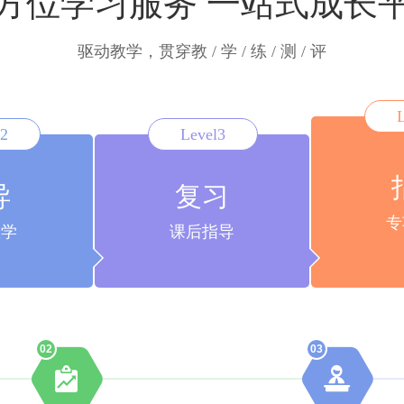
方位学习服务 一站式成长
驱动教学，贯穿教 / 学 / 练 / 测 / 评
Level3
l2
复习
导
专
课后指导
教学
02
03