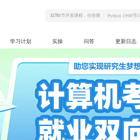
32781
节开发课程，任你搜
|
Python 1998
AI人工智能635
大数据1004节1
学习计划
实操
问答
更新日志
H5前端 1086
P8架构1472节
微服务1825节1
软件测试2364
Java 3013节3