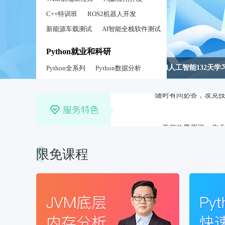
C++特训班
ROS2机器人开发
新能源车载测试
AI智能全栈软件测试
Python就业和科研
AI人工智能132天
Python全系列
Python数据分析
学习效果测评，作
Python办公自动
Python后端开发
考研全系列
随时有问必答，攻克
教育部统考计算机考研专业课(408)
考研双向班
考研数学全系列
限免课程
考研英语
万词考研英语
考研政治
职场综合提升
7U职场口才课
国家软考认证