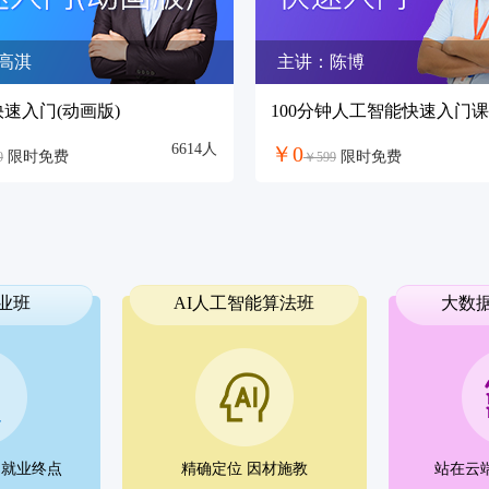
高淇
主讲：陈博
n快速入门(动画版)
100分钟人工智能快速入门课
6614人
￥0
限时免费
限时免费
9
￥599
就业班
AI人工智能算法班
大数
的就业终点
精确定位 因材施教
站在云