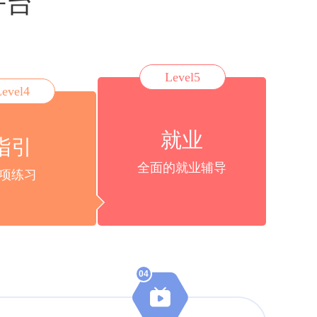
平台
Level5
Level4
就业
指引
全面的就业辅导
项练习
04