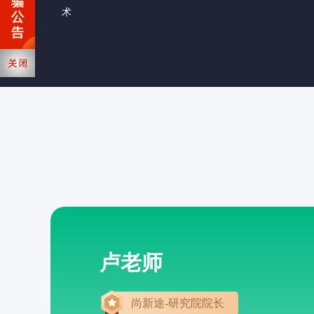
术
张老师
尚新途-Java学院院长