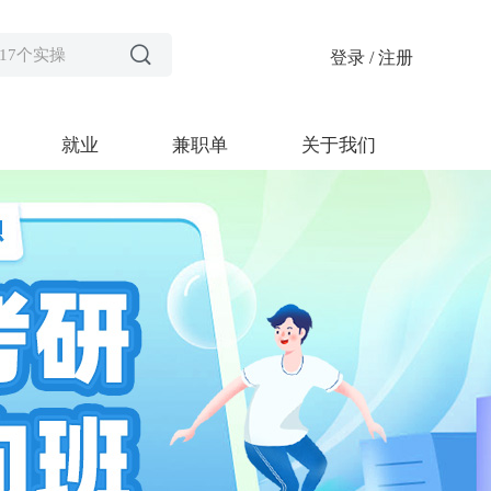

节317个实操
登录 / 注册
节441个实操
98个实操
就业
兼职单
关于我们
节183个实操
118个实操
42个实操
节170个实操
19个实操