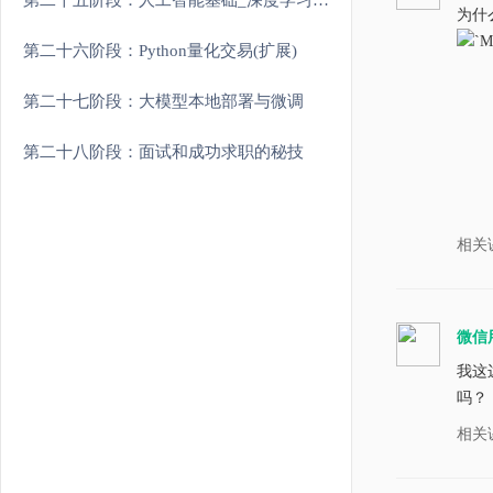
第二十五阶段：人工智能基础_深度学习理论与实战
为什
styl
styl
第二十六阶段：Python量化交易(扩展)
styl
第二十七阶段：大模型本地部署与微调
styl
第二十八阶段：面试和成功求职的秘技
styl
styl
相关
styl
sh.w
sh.w
微信
sh.w
我这
sh.w
吗？
sh.w
相关
sh.w