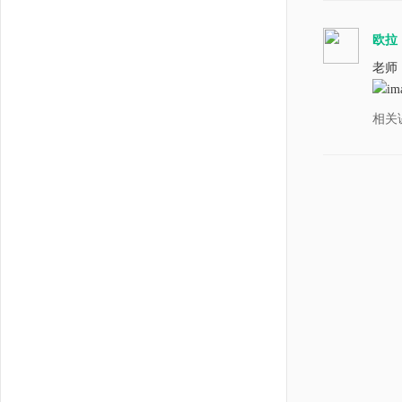
for i
count
欧拉
coun
老师，
key 
if f
相关
fen
这是
el
fen
ret
def s
wb = 
sh_t
wb2 
sh =
for i
sh.wr