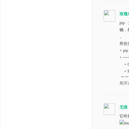
    
    
玫瑰
   
    
pi
    
确，
    
。
    
所在位
    
+ pip
   
+ ~~
if _
+ Ca
+ Fu
    
老师
相关
    
请问
无痕
它咋