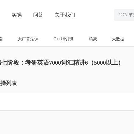
划
实操
问答
关于我们
端
大厂算法课
C++特训班
鸿蒙
大数据
第七阶段：考研英语7000词汇精讲6（5000以上）
实操列表