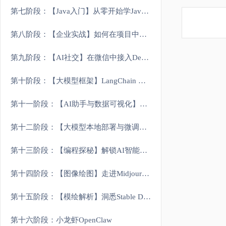
第七阶段：【Java入门】从零开始学Java：基础到实践
第八阶段：【企业实战】如何在项目中集成智能聊天机器人
第九阶段：【AI社交】在微信中接入DeepSeek打造AI女友
第十阶段：【大模型框架】LangChain 与 基于RAG构建医疗问答系统
第十一阶段：【AI助手与数据可视化】Assistants 与 Streamlit
第十二阶段：【大模型本地部署与微调】训练属于你的Deepseek
第十三阶段：【编程探秘】解锁AI智能编程工具奥秘
第十四阶段：【图像绘图】走进Midjourney图像AI绘图世界
第十五阶段：【模绘解析】洞悉Stable Diffusion（自选模型）AI绘图原理
第十六阶段：小龙虾OpenClaw