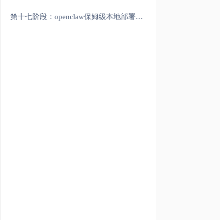
第十七阶段：openclaw保姆级本地部署&云部署&编写skills