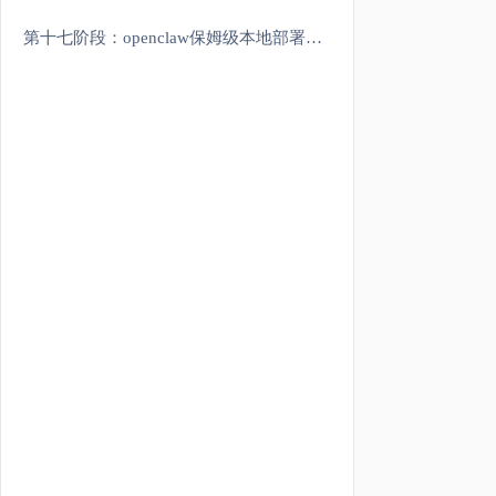
第十七阶段：openclaw保姆级本地部署&云部署&编写skills