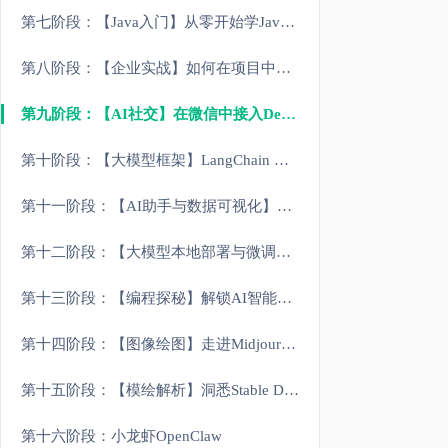
第七阶段：【Java入门】从零开始学Java：基础到实践
第八阶段：【企业实战】如何在项目中集成智能聊天机器人
第九阶段：【AI社交】在微信中接入DeepSeek打造AI女友
第十阶段：【大模型框架】LangChain 与 基于RAG构建医疗问答系统
第十一阶段：【AI助手与数据可视化】Assistants 与 Streamlit
第十二阶段：【大模型本地部署与微调】训练属于你的Deepseek
第十三阶段：【编程探秘】解锁AI智能编程工具奥秘
第十四阶段：【图像绘图】走进Midjourney图像AI绘图世界
第十五阶段：【模绘解析】洞悉Stable Diffusion（自选模型）AI绘图原理
第十六阶段：小龙虾OpenClaw