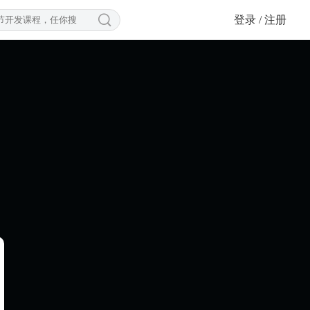

登录 / 注册