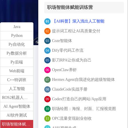
职场智能体赋能训练营
【AI科普】深入浅出人工智能
01
Java
提示词工程让AI高质量交付
02
Python
Coze智能体
03
Py自动化
Dify零代码工作流
04
Py数据分析
影刀RPA让你成为自己
05
Py后端
OpenClaw养虾
06
Web前端
Hermes Agent自我进化的超级智能体
07
C++特训班
人工智能
ClaudeCode实战手册
08
ROS2机器人开发
Codex打造自己的网站/App应用
09
AI Agent智能体
职场绘图：海报、封面、汇报视觉图
10
AI软件测试
OPC流量变现副业创收
11
职场智能体赋能训练营