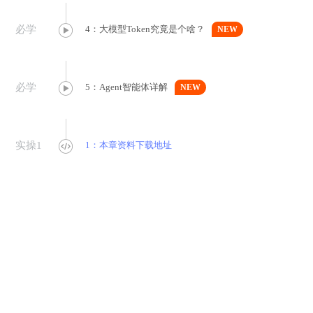
必学
4：大模型Token究竟是个啥？
NEW
必学
5：Agent智能体详解
NEW

实操1
1：本章资料下载地址