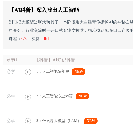
【AI科普】深入浅出人工智能
别再把大模型当聊天玩具了！本阶段用大白话带你撕掉AI的神秘面纱
司开会、行业交流时一开口就专业度拉满，精准找到AI在自己岗位
课程：
0/5
实操：
0/1
章节1：
【科普】AI知识科普
必学
1：人工智能编年史
NEW
必学
2：人工智能专业术语
NEW
必学
3：什么是大模型（LLM）
NEW