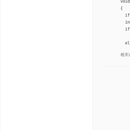
void
这个
{
  if
  in
  if
    
  el
    
相关
}
void
{
  fo
  co
}
int 
{
    
    
    