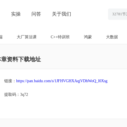
划
实操
问答
关于我们
端
大厂算法课
C++特训班
鸿蒙
大数据
本章资料下载地址
链接：
https://pan.baidu.com/s/1JFHVGHXAqjVDhWoQ_l0Xsg
提取码：3q72