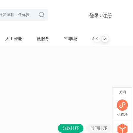

登录 / 注册
人工智能
微服务
7U职场
毕设项目
软考
关闭
小程序
分数排序
时间排序