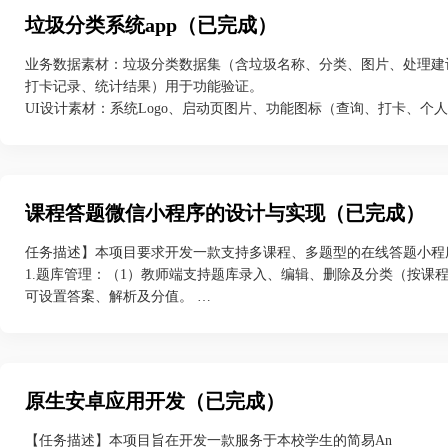
垃圾分类系统app（已完成）
业务数据素材：垃圾分类数据集（含垃圾名称、分类、图片、处理建议，
打卡记录、统计结果）用于功能验证。
UI设计素材：系统Logo、启动页图片、功能图标（查询、打卡、个人中
开发环境素材：各技术方向开发工具安装包（HBuilderX、Android 
内置模拟器）。
垃圾分类系统功能
文字搜索功能：用户输入垃圾名称，系统快速准确返回所属分类，如
课程答题微信小程序的设计与实现（已完成）
议。
? 打卡记录功能：用户可每日打卡记录垃圾分类行为，打卡时系统
任务描述】本项目要求开发一款支持多课程、多题型的在线答题小程
功后记录会被保存，用户能在个人中心或打卡记录页面按时间顺序查
1.题库管理：（1）教师端支持题库录入、编辑、删除及分类（按课
? 数据统计功能：系统对用户打卡数据和分类查询次数进行统计分
可设置答案、解析及分值。
展示。
2.在线答题：（1）学生端可按课程或章节筛选试题，支持随机抽题
? 个人中心功能：展示用户头像、昵称等基本信息，头像可自行上
析。
细信息，还能展示历史查询记录，包括关键词和对应结果。
3.成绩统计：（1）学生端展示个人答题历史、正确率、错题集及薄
出统计报表。
原生安卓应用开发（已完成）
4.用户权限管理：（1）区分教师与学生角色，教师拥有题库管理、
户身份信息。
【任务描述】本项目旨在开发一款服务于本校学生的简易An