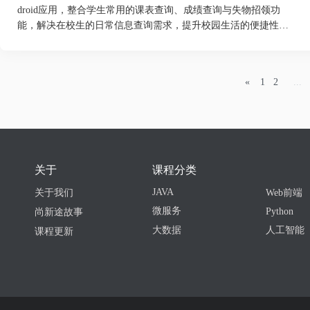
【基本要求】
droid应用，整合学生常用的课表查询、成绩查询与失物招领功
（1）以上述功能为基础，设计合理的数据结构（如题库表、用户表
能，解决在校生的日常信息查询需求，提升校园生活的便捷性。
适配不同手机屏幕。（3）数据存储采用云数据库或本地数据库，保
要求实现以下功能:
1.用户界面:
设计至少包含“课表”、“成绩”、“失物招领”三
«
1
2
...
个主要界面的主界面。
2.课表功能:
(1)实现手动添加、编辑、删除单条课程信息(需包含课程
名、教师、上课地点、周次、星期、节次)。
(2)以列表或周视图形式清晰展示本周课程。
3.成绩查询(模拟):
关于
课程分类
(1)在应用内部预存或模拟至少5门课程的成绩数据(课程
JAVA
名、分数、学分)。
关于我们
Web前端
(2)以列表形式展示所有成绩，并自动计算并显示平均分
微服务
Python
尚新途故事
4.失物招领:
大数据
人工智能
课程更新
(1)用户可发布新的失物或招领信息(包含标题、描述、联
系方式、并可选择上传一张图片)。
(2)以列表形式展示所有发布的信息，最新的信息显示在
最上方。
每个代码上需要有注释