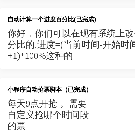
（1）以上述功能为基础，设计
④ 系统管理：新增图书分类、
主题上要有首页，发布，我的
表），可扩展功能（如限时答题
分类归类展示；
自动计算一个进度百分比(已完成)
## **订单管理**
流程清晰，适配不同手机屏幕。
⑤图书分类管理：新增图书分类
首页
- 订单类型：租赁订单、投标
你好，你们可以在现有系统上改
库，保证答题数据的安全性与一
分类名称、删除冗余分类。
- 订单展示：订单号/设备/需求
分比的,进度=(当前时间-开始时间
⑥数据统计分析：统计单本图书
点信息进入详情页面
完成/待评价）
+1)*100%这种的
⑦评价管理：删除无效借阅评
- 订单操作：评价按钮（交易完
2、功能模块设计
发布页面必须的最后一行必须
（1）用户功能模块：
## **个人中心**
小程序自动抢票脚本（已完成）
① 用户模块：包含注册登录、
1.任何人都可以发布信息仅限
- 我的信息：姓名/手机号/公
每天9点开抢 。需要
② 图书模块：包含图书浏览、
2.分享小程序生成唯一的二维
注册时间
自定义抢哪个时间段
③ 书架模块：包含图书收藏、
button，生成二维码或者链
- 数据总览：设备数/需求数/订
的票
④ 借阅模块：包含借阅申请、
3.充会员，微信小程序的发布
- 管理中心：我的设备（发布/编