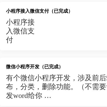
节、难度等级划分）。（2）支
将感兴趣图书添加至书架收藏
## **需求相关**
答题），并可设置答案、解析
小程序接入微信支付（已完成）
⑤ 图书借还操作：对可借阅图
- 需求列表页：展示未投标需求，
2.在线答题：（1）学生端可
小程序接
作；
人+查看详情/立即投标按钮
固定试卷答题。（2）答题过程
入微信支
⑥ 借阅记录查询：查看历史借
- 需求匹配：发布后小程序自
确答案及解析。
付
⑦ 押金管理：查看押金余额，
- 核心规则：已成交需求从首
3.成绩统计：（1）学生端展
（2）管理员功能
点分析。（2）教师端查看班级
① 用户管理：遍历展示所有注
## **交易流程**
题），支持导出统计报表。
号；
微信小程序开发（已完成）
- 设备外协：详情页点外协→订
4.用户权限管理：（1）区分
② 图书管理：新增图书（录入
有个微信小程序开发，涉及前后端
生成租赁订单
看权限，学生仅拥有答题及个人
书信息、删除无效图书、上架 
布，分类，删除功能。（不需要
- 需求投标：点立即投标→弹窗
录，关联用户身份信息。
③ 广告管理：新增轮播广告（
发word给你
提交生成投标订单
【基本要求】
制广告在首页轮播展示；
微信小程序功能需求：
- 订单计算：选设备可用时间