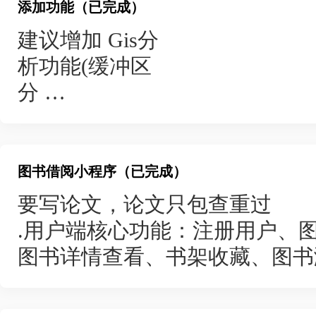
- 登录认证：微信授权登录+实
添加功能（已完成）
仅认证用户可操作
建议增加 Gis分
析功能(缓冲区
## **首页功能**
分
- 核心入口：搜索栏（设备名称
析、周边快速搜
材设备/检测设备）
索、热力图
- 展示模块：轮播图（推荐设
等)，以
图书借阅小程序（已完成）
求）
及根据学生实用
要写论文，论文只包查重过
- 操作按钮：发布需求按钮、
需求，增加相应
.用户端核心功能：注册用户、
功
图书详情查看、书架收藏、图
## **发布功能**
能
2.管理员端核心功能：用户管
- 发布设备：必填设备名称+设备
以及特色赏花路
辑、删除、上架 / 下架、查询