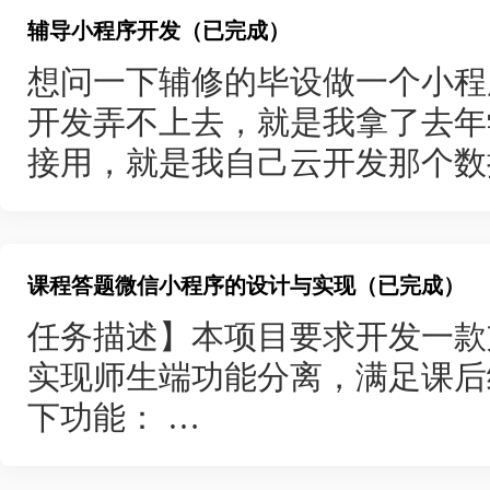
图片+操作工/工艺人员数+可用
径等等
类）、广告管理（新增、编辑、
辅导小程序开发（已完成）
址/联系方式
改）、数据统计分析（借阅次数
想问一下辅修的毕设做一个小程
- 发布需求：需求名称+时间+设
价）。
开发弄不上去，就是我拿了去年
细描述+零件图纸附件
二、功能
接用，就是我自己云开发那个数
1、功能需求分析
要求就是只要前后端结合就可以
## **设备相关**
（1）用户功能
- 设备列表页：多条件搜索（类
① 用户注册登录：通过用户名、
全量设备
课程答题微信小程序的设计与实现（已完成）
码登录；
- 设备详情页：规格/图片/人员
任务描述】本项目要求开发一款
② 个人信息管理：编辑头像、
赁按钮
实现师生端功能分离，满足课后
额；
- 核心规则：近30天无空闲设
下功能：
③ 图书浏览与搜索：按分类浏
可用
1.题库管理：（1）教师端支
④ 图书详情与收藏：查看图书