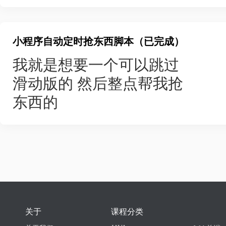
（2）管理员功能模块：
money --
编辑/删除/下线）、我的订单
① 用户管理模块：用户信息展
4.我的要有登录，注册等基本
小程序自动定时抢东西脚本（已完成）
② 图书管理模块：图书新增、编
除功能
- 评价管理：筛选（供应商/日
③ 分类管理模块：分类新增、
我就是想要一个可以跳过
数），评价为100分制
④ 广告管理模块：广告新增、
滑动版的 然后整点帮我抢
后端管理页面
## **评价体系**
东西的
1.用户登陆，注册，密码加密
- 评价规则：100分制评分，
2.对用户管理，对发布作品的管
- 评价用途：年底作为供应商考
- 评价展示：总评分/平均星级/
关于
课程分类