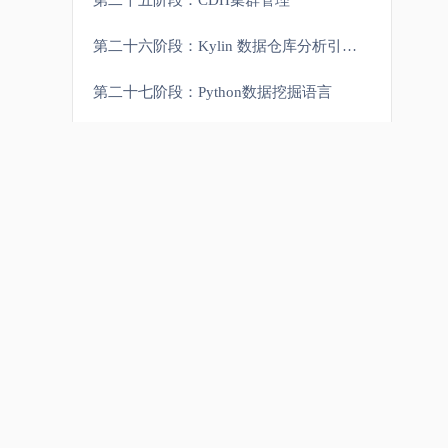
第二十五阶段：CDH集群管理
第二十六阶段：Kylin 数据仓库分析引擎(扩展)
第二十七阶段：Python数据挖掘语言
第二十八阶段：机器学习与数据挖掘
第二十九阶段：项目七 PB级推荐系统项目
关于
课程分类
第三十阶段：大数据面试题精讲
JAVA
关于我们
第三十一阶段：面试和成功求职的秘技
微服务
尚新途故事
大数据
课程更新
第三十二阶段：入职后快速成长到CTO