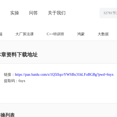
划
实操
问答
关于我们
端
大厂算法课
C++特训班
鸿蒙
大数据
本章资料下载地址
链接：
https://pan.baidu.com/s/1Q5IIqcrYWSBx31hLFoBGBg?pwd=6syx
提取码：6syx
实操列表