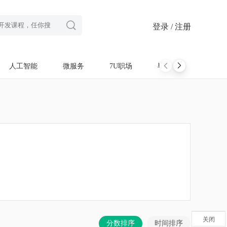

登录 / 注册
人工智能
微服务
7U职场
毕设项目
软考
关闭
分数排序
时间排序