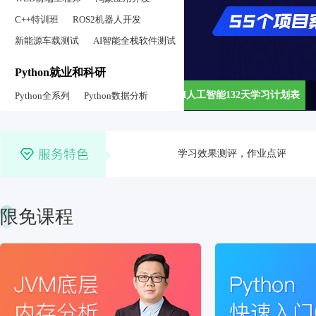
C++特训班
ROS2机器人开发
新能源车载测试
AI智能全栈软件测试
Python就业和科研
AI人工智能132天学习计划表
Python全系列
Python数据分析
学习效果测评，作业点评
Python办公自动
Python后端开发
考研全系列
随时有问必答，攻克技术难点
教育部统考计算机考研专业课(408)
考研双向班
考研数学全系列
限免课程
考研英语
万词考研英语
考研政治
职场综合提升
7U职场口才课
国家软考认证